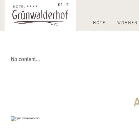
DE
IT
HOTEL
WOHNEN 
Gute Gründe
Zimmer & S
Welln
Nachh
No content...