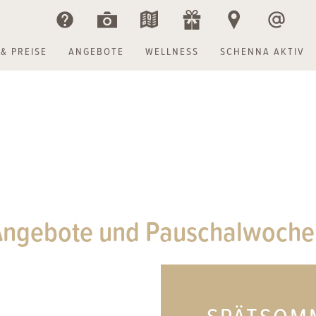
& PREISE
ANGEBOTE
WELLNESS
SCHENNA AKTIV
uiten
ess & Sauna
altigkeit
Angebote
Preise
Kulinarik
Beautybehandlungen
Restplätze
Vorteilskarten
Bildergalerie
Gutscheine
Garten
Leist
B
Angebote und Pauschalwoche
SPÄTSOM