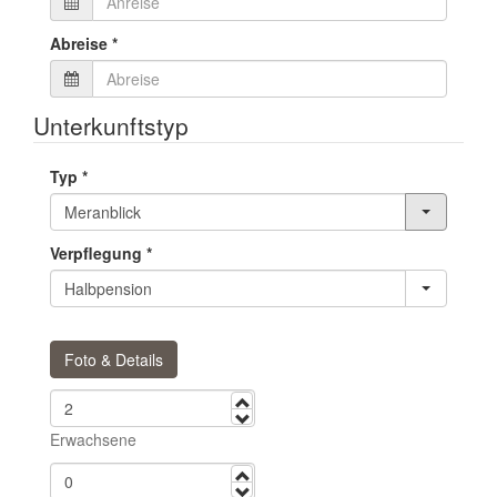
Abreise
*
Unterkunftstyp
Typ
*
Verpflegung
*
Foto & Details
mehr
weniger
Erwachsene
mehr
weniger